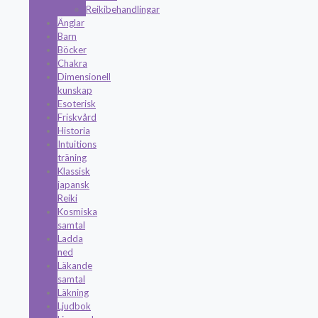
Reikibehandlingar
Änglar
Barn
Böcker
Chakra
Dimensionell
kunskap
Esoterisk
Friskvård
Historia
Intuitions
träning
Klassisk
japansk
Reiki
Kosmiska
samtal
Ladda
ned
Läkande
samtal
Läkning
Ljudbok