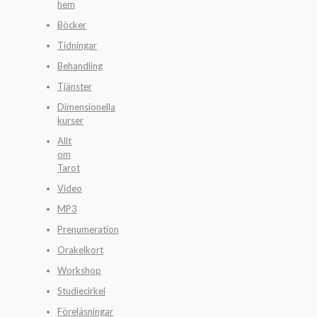
hem
Böcker
Tidningar
Behandling
Tjänster
Dimensionella
kurser
Allt
om
Tarot
Video
MP3
Prenumeration
Orakelkort
Workshop
Studiecirkel
Föreläsningar