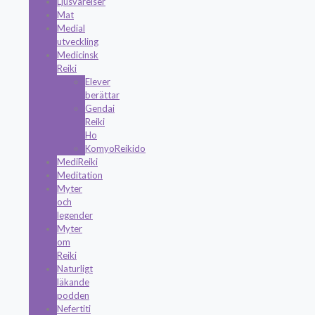
Ljusvarelser
Mat
Medial
utveckling
Medicinsk
Reiki
Elever
berättar
Gendai
Reiki
Ho
KomyoReikido
MediReiki
Meditation
Myter
och
legender
Myter
om
Reiki
Naturligt
läkande
podden
Nefertiti