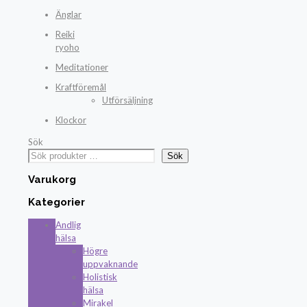
Änglar
Reiki
ryoho
Meditationer
Kraftföremål
Utförsäljning
Klockor
Sök
Sök
Varukorg
Kategorier
Andlig
hälsa
Högre
uppvaknande
Holistisk
hälsa
Mirakel